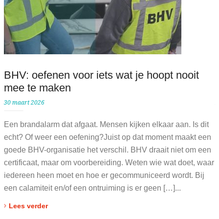
BHV: oefenen voor iets wat je hoopt nooit
mee te maken
30 maart 2026
2
e
Een brandalarm dat afgaat. Mensen kijken elkaar aan. Is dit
B
echt? Of weer een oefening?Juist op dat moment maakt een
g
goede BHV-organisatie het verschil. BHV draait niet om een
t
certificaat, maar om voorbereiding. Weten wie wat doet, waar
b
iedereen heen moet en hoe er gecommuniceerd wordt. Bij
een calamiteit en/of een ontruiming is er geen […]...
r
d
Lees verder