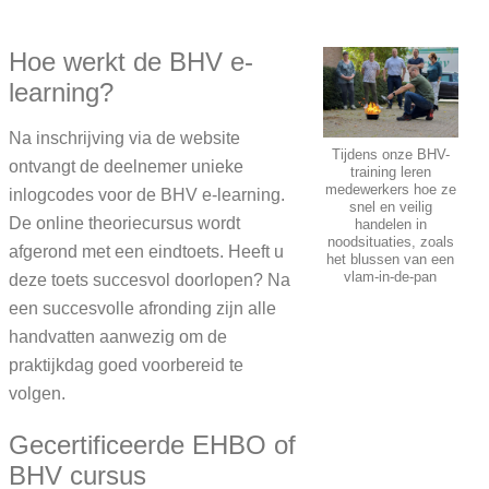
Hoe werkt de BHV e-
learning?
Na inschrijving via de website
Tijdens onze BHV-
ontvangt de deelnemer unieke
training leren
medewerkers hoe ze
inlogcodes voor de BHV e-learning.
snel en veilig
De online theoriecursus wordt
handelen in
noodsituaties, zoals
afgerond met een eindtoets. Heeft u
het blussen van een
vlam-in-de-pan
deze toets succesvol doorlopen? Na
een succesvolle afronding zijn alle
handvatten aanwezig om de
praktijkdag goed voorbereid te
volgen.
Gecertificeerde EHBO of
BHV cursus